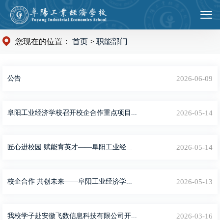
您现在的位置：
首页
>
职能部门
公告
2026-06-09
阜阳工业经济学校召开校企合作重点项目...
2026-05-14
匠心进校园 赋能育英才——阜阳工业经...
2026-05-14
校企合作 共创未来——阜阳工业经济学...
2026-05-13
我校学子赴安徽飞数信息科技有限公司开...
2026-03-16